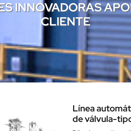
ES INNOVADORAS APO
CLIENTE
Línea automát
de válvula-tip