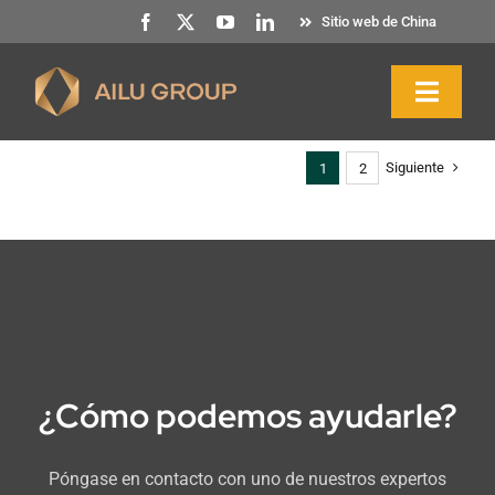
Ir
Sitio web de China
al
contenido
Altern
naveg
Siguiente
1
2
Inicio
Quiénes somos
Productos y servicios
Sostenibilidad
¿Cómo podemos ayudarle?
Recursos
Póngase en contacto con uno de nuestros expertos