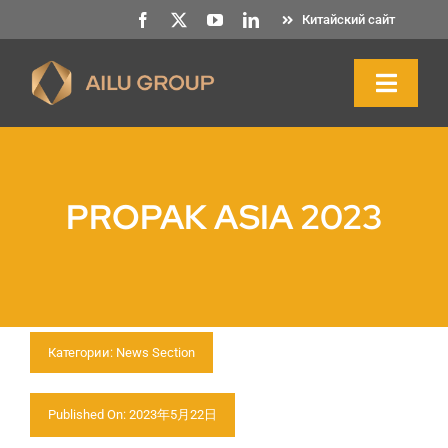
Перейти
Китайский сайт
к
содержанию
Toggl
Naviga
Главная
PROPAK ASIA 2023
О нас
Продукция и услуги
Категории:
News Section
Устойчивость
Published On: 2023年5月22日
Ресурсы