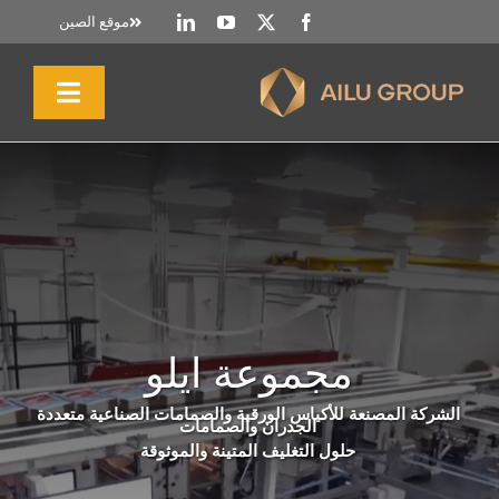
خطي
موقع الصين
لى
لمحتوى
تبديل
التنقل
الصفحة الرئيسية
نبذة عنا
المنتجات والخدمات
مجموعة ايلو
الاستدامة
الشركة المصنعة للأكياس الورقية والصمامات الصناعية متعددة
الجدران والصمامات
حلول التغليف المتينة والموثوقة
الموارد