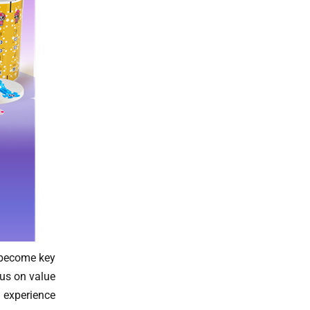
e become key
cus on value
 experience.