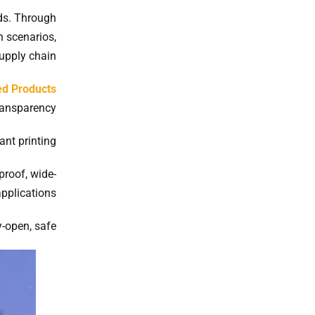
ods. Through
n scenarios,
upply chain.
d Products:
 transparency
ant printing
proof, wide-
applications
y-open, safe